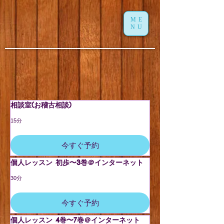
ME
NU
相談室(お稽古相談)
15分
今すぐ予約
個人レッスン 初歩〜3巻＠インターネット
30分
今すぐ予約
個人レッスン 4巻〜7巻＠インターネット