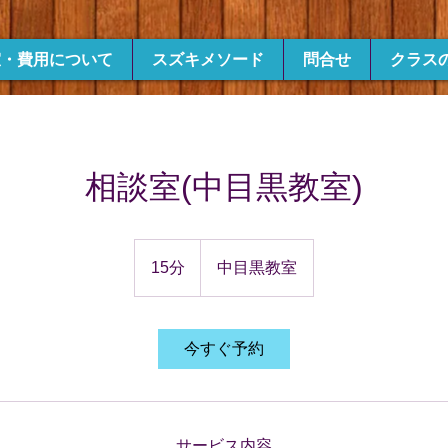
室・費用について
スズキメソード
問合せ
クラス
相談室(中目黒教室)
15分
1
中目黒教室
5
分
今すぐ予約
サービス内容