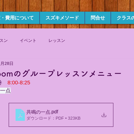
室・費用について
スズキメソード
問合せ
クラス
スン
イベント
レッスン
6月28日
)zoomのグループレッスンメニュー
巻　
8:00-8:25
の一点
.pdf
共鳴の一点
ダウンロード：PDF • 323KB