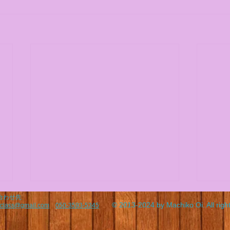
合わせ先
訂正楽譜 11月1日のzoomグ
今後
© 2013-2024 by Machiko Oi. All righ
inclass@gmail.com
050-3593-5345
ループレッスン(10/27更新)
スン