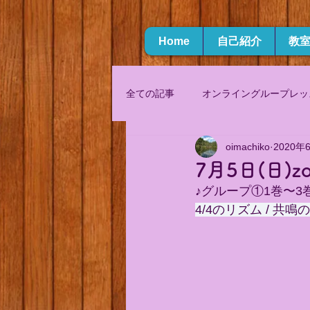
Home
自己紹介
教
全ての記事
オンライングループレッ
oimachiko
2020年
7月5日(日
♪グループ①1巻〜3
4/4のリズム / 共鳴