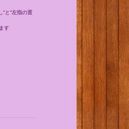
”と”左指の置
ます