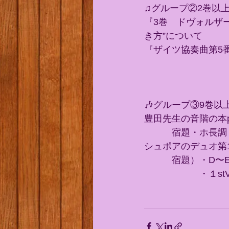
♫グループ②2巻以
『3巻　ドヴォルザー
き方”について
『ザイツ協奏曲第5番
🎶グループ③9巻
豊田先生の音階の本p
　　　宿題・ホ長調
シュポアのデュオ第
　　　宿題）・D〜
　　　　　　・１st