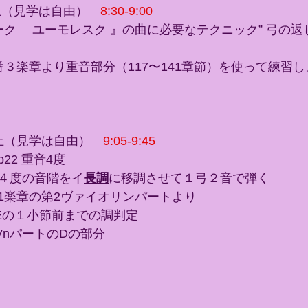
上（見学は自由）　
8:30-9:00
ク 　ユーモレスク 』の曲に必要なテクニック” 弓の返し
３楽章より重音部分（117〜141章節）を使って練習し
以上（見学は自由）　
9:05-9:45
22 重音4度
４度の音階をイ
長調
に移調させて１弓２音で弾く
1楽章の第2ヴァイオリンパートより
Eの１小節前までの調判定　
VnパートのDの部分