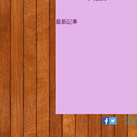
最新記事
お問い
修正音源 11月15日のzoomグ
oi.viol
ループレッスン(11/4更新)