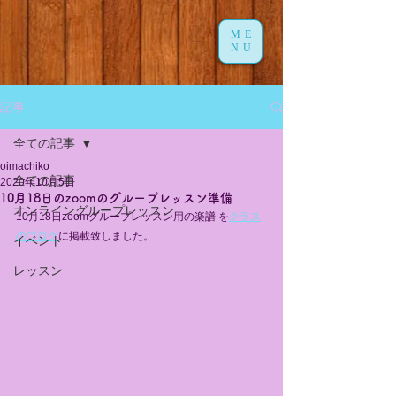
ME
NU
記事
全ての記事
oimachiko
全ての記事
2020年10月5日
10月18日のzoomのグループレッスン準備
オンライングループレッスン
10月18日zoomグループレッスン用の楽譜 を
クラス
のブログ
に掲載致しました。
イベント
レッスン